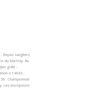
navigation
de
vues
Évènements
h : Repas sangliers
ace du Martray. Au
er grillé -
tion o 14h30 :
 15h : Championnat
. Les inscriptions