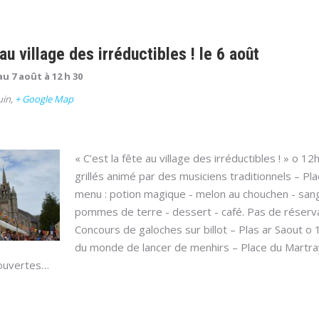
 au village des irréductibles ! le 6 août
au 7 août à 12 h 30
uin
,
+ Google Map
« C’est la fête au village des irréductibles ! » o 12
grillés animé par des musiciens traditionnels – Pl
menu : potion magique - melon au chouchen - sangli
pommes de terre - dessert - café. Pas de réserva
Concours de galoches sur billot – Plas ar Saout o
du monde de lancer de menhirs – Place du Martray
 ouvertes…