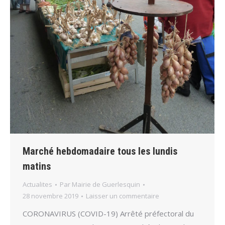
Marché hebdomadaire tous les lundis
matins
Actualites
Par
Mairie de Guerlesquin
28 novembre 2019
Laisser un commentaire
CORONAVIRUS (COVID-19) Arrêté préfectoral du