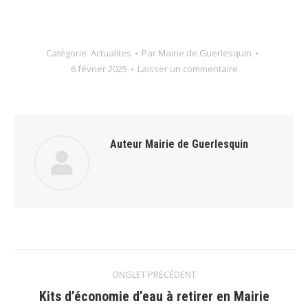
Catégorie
Actualites
Par
Mairie de Guerlesquin
6 février 2025
Laisser un commentaire
Auteur
Mairie de Guerlesquin
Navigation
ONGLET PRÉCÉDENT
de
Kits d’économie d’eau à retirer en Mairie
Onglet