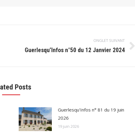
ONGLET SUIVANT
Guerlesqu’Infos n°50 du 12 Janvier 2024
Onglet
suivant
lated Posts
Guerlesqu’Infos n° 81 du 19 juin
2026
19 juin 2026