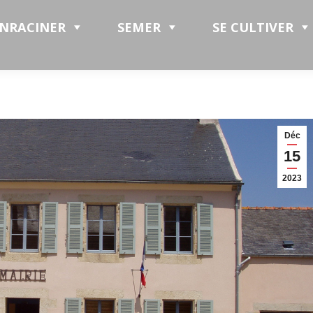
ENRACINER
SEMER
SE CULTIVER
Déc
15
2023