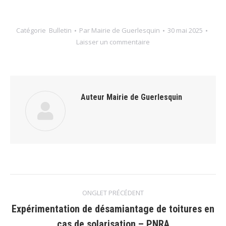
Catégorie
Bulletin
Par
Mairie de Guerlesquin
30 mai 2025
Laisser un commentaire
Auteur
Mairie de Guerlesquin
Navigation
ONGLET PRÉCÉDENT
de
Expérimentation de désamiantage de toitures en
Onglet
cas de solarisation – PNRA