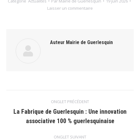
Catégorie
Actualites
Par
Mairie de Guerlesquin
19 juin 2026
Laisser un commentaire
Auteur
Mairie de Guerlesquin
Navigation
ONGLET PRÉCÉDENT
de
La Fabrique de Guerlesquin : Une innovation
Onglet
associative 100 % guerlesquinaise
commentaire
précédent
ONGLET SUIVANT